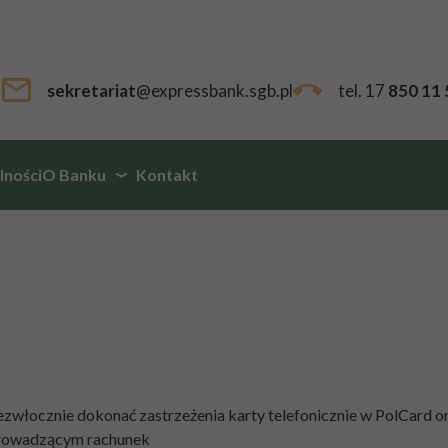
sekretariat
@expressbank.sgb.pl
tel. 17
850 11 
lności
O Banku
Kontakt
ezwłocznie dokonać zastrzeżenia karty telefonicznie w PolCard or
 prowadzącym rachunek