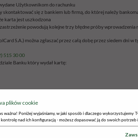
y wydane Użytkownikom do rachunku
skontaktować się z bankiem lub firmą, do której należy bankomat
że karta jest uszkodzona
 zastrzeżenie powodują kolejne trzy błędne próby wprowadzenia
(PolCard S.A.) można zgłaszać przez całą dobę przez siedem dni w
2) 515 30 00
dziale Banku który wydał kartę:
wania transakcji autoryzowanych przez Bank
 plików cookie
ać z:
 nas ważna! Poniżej wyjaśniamy, w jaki sposób i dlaczego wykorzystujemy
 kontrolę nad ich konfiguracją - możesz dopasować ją do swoich potrzeb i
je jednorazowo pewną kwotę
zana jest karta zastępcza podobnej funkcjonalności
Zaws
tować się z Bankiem lub organizacją płatniczą, we współpracy z k