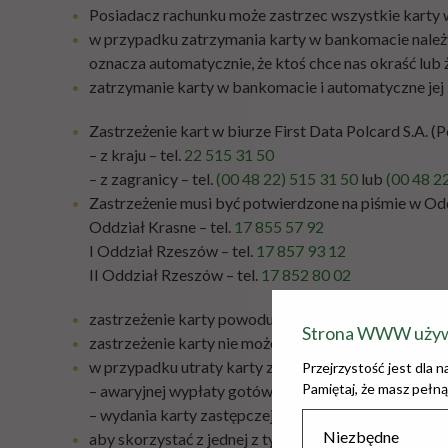
Posiadacz rachunku może zastrzec wszystkie kart
w przypadku zatrzymania karty w bankomacie należy 
oznacza automatycznie, że ktoś chce nas okraść lub 
zatrzymanie karty w bankomacie i automatyczne jej
Zastrzeżenie kart w biurze First Data Polcard S.A. 
– z kraju – tel.
22 515 31 50
– z zagranicy – tel.
(00 48 22) 515 31 50
lub
(00 48 2
Zastrzeżenie musi być potwierdzone na piśmie w Od
Oddział Krasne – tel.
17 855 57 92
I Oddział Rzeszów – tel.
17 857 93 12
II Oddział Rzeszów – tel.
17 852 80 02
zastrzeżenie karty powoduje niemożliwość zrealizo
Strona WWW używa
zastrzeżenie karty nie może być odwołane
w przypadku utraty karty za granicą można skorzyst
Przejrzystość jest dla
Pamiętaj, że masz pełną
– awaryjnej wypłaty gotówki – użytkownik otrzymu
– wydania karty zastępczej – użytkownikowi dostarc
Niezbędne
aby skorzystać z jednej z tych usług należy skontak