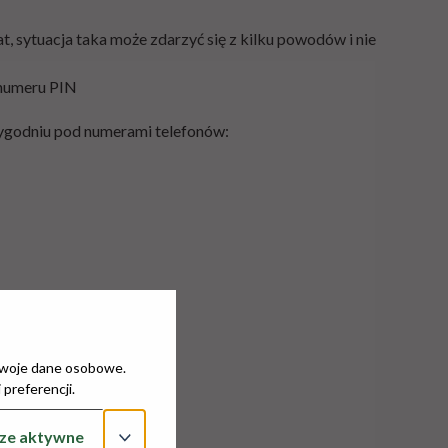
, sytuacja taka może zdarzyć się z kilku powodów i nie
 numeru PIN
 tygodniu pod numerami telefonów:
 Twoje dane osobowe.
 preferencji.
ze aktywne
tórą karta została wydana