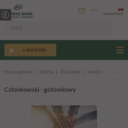
Kapitał Polski
e-BANK EBS
Strona główna
Oferta
Dla Ciebie
Kredyty
Członko
Członkowski - gotówkowy