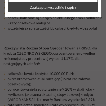
rozpatrzenie wniosku – bez opłat
ulepszania jakości oferowanych przez nas usług.
Zaakceptuj wszystkie i zapisz
oprocentowanie
według zmiennej stopy procentowej
prowizja jednorazowa naliczana od kwoty kredytu
odsetki naliczane są bieżąco od aktualnego stanu zadłużenia
– raty odsetkowe malejące
wcześniejsza spłata części lub całości kredytu – bez opłat
Rzeczywista Roczna Stopa Oprocentowania (RRSO)
dla
kredytu
CZŁONKOWSKIEGO,
oprocentowanego według
zmiennej stopy procentowej wynosi
11,17%,
dla
następujących założeń:
całkowita kwota kredytu: 10.000,00 PLN;
okres kredytowania: 36 miesięcy (36 rat kapitałowo-
odsetkowych);
oprocentowanie kredytu: zmienne 9,20% w skali roku –
wyliczone jako suma aktualnej stopy bazowej kredytu
(WIBOR 6M: 5,81 %) i marży Banku w wysokości 3,39%;
rata miesięczna: malejąca, I rata w wysokości 393,22 zł,