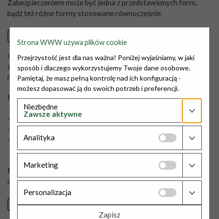
Zabezpieczeniem może być jedna z przedstawionych form,
bądź też różne formy stosowane równocześnie.
Spłata kredytu
Strona WWW używa plików cookie
odbywa się w uzgodnionych indywidualnie
Przejrzystość jest dla nas ważna! Poniżej wyjaśniamy, w jaki
z kredytobiorcą miesięcznych ratach kapitałowych oraz
sposób i dlaczego wykorzystujemy Twoje dane osobowe.
malejących miesięcznych ratach odsetkowych
Pamiętaj, że masz pełną kontrolę nad ich konfiguracją -
możesz dopasować ją do swoich potrzeb i preferencji.
Może następować poprzez:
Niezbędne
Zawsze aktywne
wpłaty gotówkowe w Banku
stałą dyspozycję
Pliki niezbędne do funkcjonowania strony, które nie
Analityka
przelew lub wpłatę na rachunek kredytowy z rachunku
zbierają informacji o Tobie ani o Twoim systemie.
w innym banku lub na poczcie
Pliki niezbędne do analizowania danych dotyczących
Marketing
Możliwość karencji w spłacie kredytu. Wcześniejsza spłata
Twoich zachowań na stronie w celu ulepszania jakości
oferowanych przez nas usług.
części lub całości kredytu – bez opłat
Pliki niezbędne do działań marketingowych w celu
Personalizacja
ulepszania jakości oferowanych przez nas usług.
Odsetki i prowizje
Zapisz
Pliki wykorzystywane w mediach społecznościowych w celu