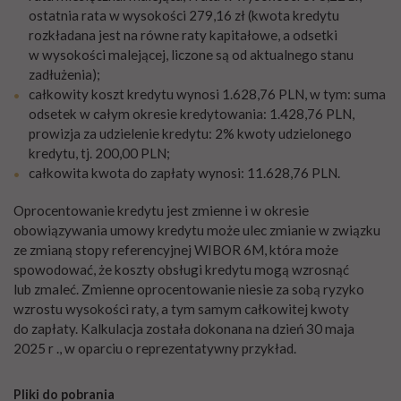
ostatnia rata w wysokości 279,16 zł (kwota kredytu
rozkładana jest na równe raty kapitałowe, a odsetki
w wysokości malejącej, liczone są od aktualnego stanu
zadłużenia);
całkowity koszt kredytu wynosi 1.628,76 PLN, w tym: suma
odsetek w całym okresie kredytowania: 1.428,76 PLN,
prowizja za udzielenie kredytu: 2% kwoty udzielonego
kredytu, tj. 200,00 PLN;
całkowita kwota do zapłaty wynosi: 11.628,76 PLN.
Oprocentowanie kredytu jest zmienne i w okresie
obowiązywania umowy kredytu może ulec zmianie w związku
ze zmianą stopy referencyjnej WIBOR 6M, która może
spowodować, że koszty obsługi kredytu mogą wzrosnąć
lub zmaleć. Zmienne oprocentowanie niesie za sobą ryzyko
wzrostu wysokości raty, a tym samym całkowitej kwoty
do zapłaty. Kalkulacja została dokonana na dzień 30 maja
2025 r ., w oparciu o reprezentatywny przykład.
Pliki do pobrania