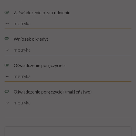
Zaświadczenie o zatrudnieniu
metryka
Rozmiar: PDF, 1.25 MB
Wniosek o kredyt
metryka
Rozmiar: PDF, 0.28 MB
Oświadczenie poręczyciela
metryka
Rozmiar: PDF, 0.38 MB
Oświadczenie poręczycieli (małżeństwo)
metryka
Rozmiar: PDF, 0.39 MB