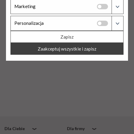
Pliki niezbędne do analizowania danych dotyczących
Marketing
Twoich zachowań na stronie w celu ulepszania jakości
oferowanych przez nas usług.
Pliki niezbędne do działań marketingowych w celu
Personalizacja
ulepszania jakości oferowanych przez nas usług.
Zapisz
Pliki wykorzystywane w mediach społecznościowych w celu
ulepszania jakości oferowanych przez nas usług.
Zaakceptuj wszystkie i zapisz
Dla Ciebie
Dla firmy