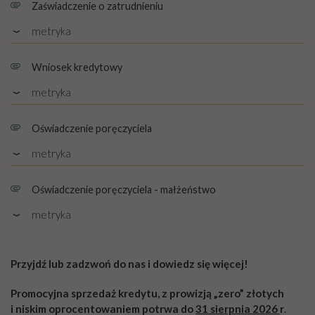
Zaświadczenie o zatrudnieniu
metryka
Rozmiar: PDF, 1.25 MB
Wniosek kredytowy
metryka
Rozmiar: PDF, 0.27 MB
Oświadczenie poręczyciela
metryka
Rozmiar: PDF, 0.38 MB
Oświadczenie poręczyciela - małżeństwo
metryka
Rozmiar: PDF, 0.39 MB
Przyjdź lub zadzwoń do nas i dowiedz się więcej!
Promocyjna sprzedaż kredytu, z prowizją „zero” złotych
i niskim oprocentowaniem potrwa do
31 sierpnia 2026
r
.