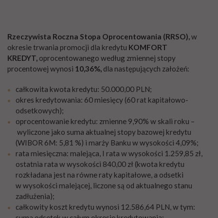
Rzeczywista Roczna Stopa Oprocentowania (RRSO),
w
okresie trwania promocji dla kredytu
KOMFORT
KREDYT,
oprocentowanego według zmiennej stopy
procentowej wynosi
10,36%,
dla następujących założeń:
całkowita kwota kredytu: 50.000,00 PLN;
okres kredytowania: 60 miesięcy (60 rat kapitałowo-
odsetkowych);
oprocentowanie kredytu: zmienne 9,90% w skali roku –
wyliczone jako suma aktualnej stopy bazowej kredytu
(WIBOR 6M: 5,81 %) i marży Banku w wysokości 4,09%;
rata miesięczna: malejąca, I rata w wysokości 1.259,85 zł,
ostatnia rata w wysokości 840,00 zł (kwota kredytu
rozkładana jest na równe raty kapitałowe, a odsetki
w wysokości malejącej, liczone są od aktualnego stanu
zadłużenia);
całkowity koszt kredytu wynosi 12.586,64 PLN, w tym:
suma odsetek w całym okresie kredytowania: