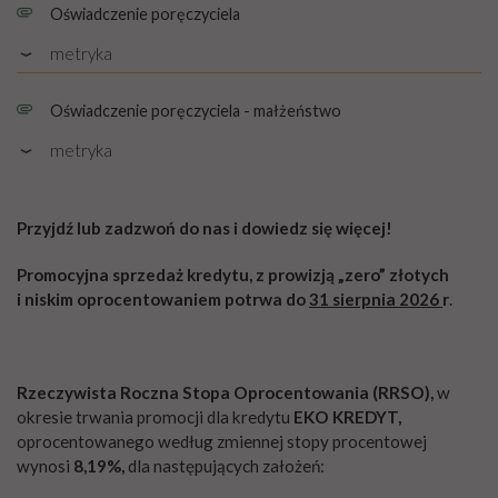
Oświadczenie poręczyciela
metryka
Rozmiar: PDF, 0.38 MB
Oświadczenie poręczyciela - małżeństwo
metryka
Rozmiar: PDF, 0.39 MB
Przyjdź lub zadzwoń do nas i dowiedz się więcej!
Promocyjna sprzedaż kredytu, z prowizją „zero” złotych
i niskim oprocentowaniem potrwa do
31 sierpnia 2026
r
.
Rzeczywista Roczna Stopa Oprocentowania (RRSO),
w
okresie trwania promocji dla kredytu
EKO KREDYT,
oprocentowanego według zmiennej stopy procentowej
wynosi
8,19%,
dla następujących założeń: