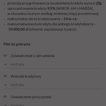
prowizja przygotowawcza za udzielenie kredytu wynosi
0%;
oprocentowanie kredytu
9,9%
(WIBOR 6M +MARŻA),
w stosunku rocznym według zmiennej stopy procentowej;
maksymalny okres kredytowania –
24 m-ce
;
maksymalna kwota kredytu dla jednego kredytobiorcy –
50.000,00 zł
(słownie:
pięćdziesiąt tysi
ęcy).
Pliki do pobrania
Zaświadczenie o zatrudnieniu
metryka
Rozmiar: PDF, 1.25 MB
Wniosek kredytowy
metryka
Rozmiar: PDF, 0.28 MB
Oświadczenie poręczyciela
metryka