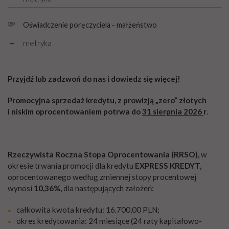
Rozmiar: PDF, 0.38 MB
Oświadczenie poręczyciela - małżeństwo
metryka
Rozmiar: PDF, 0.39 MB
Przyjdź lub zadzwoń do nas i dowiedz się więcej!
Promocyjna sprzedaż kredytu, z prowizją „zero” złotych
i niskim oprocentowaniem potrwa do
31 sierpnia 2026
r
.
Rzeczywista Roczna Stopa Oprocentowania (RRSO),
w
okresie trwania promocji dla kredytu
EXPRESS KREDYT,
oprocentowanego według zmiennej stopy procentowej
wynosi
10,36%,
dla następujących założeń:
całkowita kwota kredytu: 16.700,00 PLN;
okres kredytowania: 24 miesiące (24 raty kapitałowo-