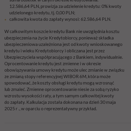
12.586,64 PLN, prowizja za udzielenie kredytu: 0% kwoty
udzielonego kredytu, tj. 0,00 PLN;
całkowita kwota do zapłaty wynosi: 62.586,64 PLN.
W całkowitym koszcie kredytu Bank nie uwzględnia kosztu
ubezpieczenia na życie Kredytobiorcy, ponieważ składka
ubezpieczeniowa uzależniona jest od kwoty wnioskowanego
kredytu i wieku Kredytobiorcy i obliczana jest przez
Ubezpieczyciela współpracującego z Bankiem, indywidualnie.
Oprocentowanie kredytu jest zmienne i w okresie
obowiązywania umowy kredytu może ulec zmianie w związku
ze zmianą stopy referencyjnej WIBOR 6M, która może
spowodować, że koszty obsługi kredytu mogą wzrosnąć
lub zmaleć. Zmienne oprocentowanie niesie za sobą ryzyko
wzrostu wysokości raty, a tym samym całkowitej kwoty
do zapłaty. Kalkulacja została dokonana na dzień 30 maja
2025 r ., w oparciu o reprezentatywny przykład.
________________________________________________________________________