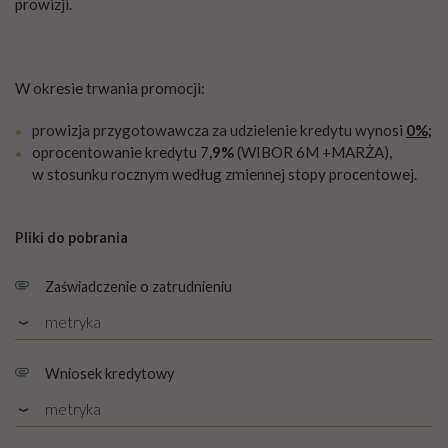
prowizji.
W okresie trwania promocji:
prowizja przygotowawcza za udzielenie kredytu wynosi
0%;
oprocentowanie kredytu 7
,9%
(WIBOR 6M +MARŻA),
w stosunku rocznym według zmiennej stopy procentowej.
Pliki do pobrania
Zaświadczenie o zatrudnieniu
metryka
Rozmiar: PDF, 1.25 MB
Wniosek kredytowy
metryka
Rozmiar: PDF, 0.28 MB