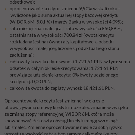
odsetkowe);
oprocentowanie kredytu: zmienne 9,90% w skali roku –
wyliczone jako suma aktualnej stopy bazowej kredytu
(WIBOR 6M: 5,81 %) i marży Banku w wysokości 4,09%;
rata miesięczna: malejąca, I rata w wysokości 850,89 zł,
ostatnia rata w wysokości 700,84 zł (kwota kredytu
rozkładana jest na równe raty kapitałowe, a odsetki
w wysokości malejącej, liczone są od aktualnego stanu
zadłużenia);
całkowity koszt kredytu wynosi 1.721,61 PLN, w tym: suma
odsetek w całym okresie kredytowania: 1.721,61 PLN,
prowizja za udzielenie kredytu: 0% kwoty udzielonego
kredytu, tj. 0,00 PLN;
całkowita kwota do zapłaty wynosi: 18.421,61 PLN.
Oprocentowanie kredytu jest zmienne i w okresie
obowiązywania umowy kredytu może ulec zmianie w związku
ze zmianą stopy referencyjnej WIBOR 6M, która może
spowodować, że koszty obsługi kredytu mogą wzrosnąć
lub zmaleć. Zmienne oprocentowanie niesie za sobą ryzyko
wzrostu wysokości raty, a tym samym całkowitej kwoty