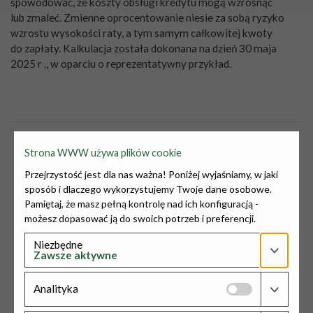
spowodować, że koszty obsługi kredytu mogą wzrosnąć
lub zmaleć. Zmienne oprocentowanie niesie za sobą ryzyko
wzrostu wysokości raty, a tym samym całkowitej kwoty
do zapłaty. Kalkulacja została dokonana na dzień 30 maja
2025 r ., w oparciu o reprezentatywny przykład.
Strona WWW używa plików cookie
Przejrzystość jest dla nas ważna! Poniżej wyjaśniamy, w jaki
sposób i dlaczego wykorzystujemy Twoje dane osobowe.
Pamiętaj, że masz pełną kontrolę nad ich konfiguracją -
możesz dopasować ją do swoich potrzeb i preferencji.
Niezbędne
Zawsze aktywne
Pliki niezbędne do funkcjonowania strony, które nie
Analityka
zbierają informacji o Tobie ani o Twoim systemie.